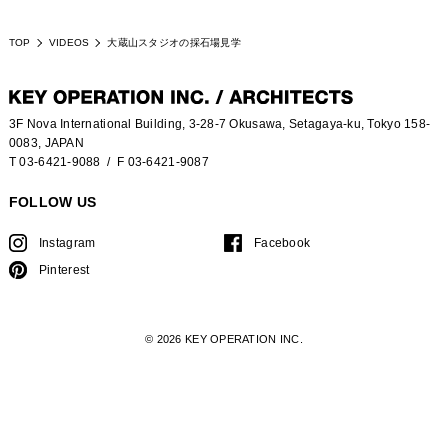
TOP
VIDEOS
大蔵山スタジオの採石場見学
3F Nova International Building, 3-28-7 Okusawa, Setagaya-ku, Tokyo 158-
0083, JAPAN
T 03-6421-9088
/ F 03-6421-9087
FOLLOW US
Instagram
Facebook
Pinterest
© 2026 KEY OPERATION INC.